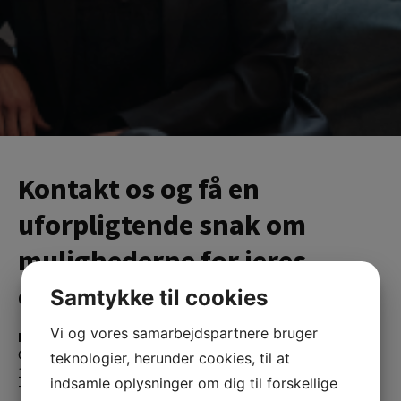
Kontakt os og få en
uforpligtende snak om
mulighederne for jeres
event eller konference
Samtykke til cookies
Vi og vores samarbejdspartnere bruger
Event Republic ApS
Gothersgade 11
teknologier, herunder cookies, til at
1055 København K
indsamle oplysninger om dig til forskellige
Tlf:
+45 71 99 05 15