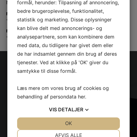
Mail:
info@eventrepublic.dk
formål, herunder: Tilpasning af annoncering,
bedre brugeroplevelse, funktionalitet,
MADS WITTRUP | CREATIVE DIRECTOR & PARTNER
+45 25 21 99 49
statistik og marketing. Disse oplysninger
|
mads@eventrepublic.dk
kan blive delt med annoncerings- og
MARIE DAMSGAARD | HEAD OF PROJECT & PARTNER
+45 29 25 54 45
analysepartnere, som kan kombinere dem
|
marie@eventrepublic.dk
med data, du tidligere har givet dem eller
de har indsamlet gennem din brug af deres
tjenester. Ved at klikke på 'OK' giver du
samtykke til disse formål.
EVENT REPUBLIC
Har du nogen spørgsmål?
Læs mere om vores brug af cookies og
behandling af persondata
her
.
VIS
DETALJER
KONTAKT OS
JA
NEJ
OK
JA
NEJ
NØDVENDIGE
PRÆFERENCER
AFVIS ALLE