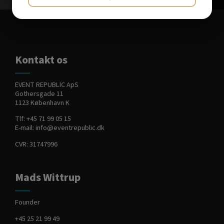
JA
NEJ
JA
NEJ
MARKETING
STATISTIK
Kontakt os
EVENT REPUBLIC ApS
Gothersgade 11
1123 København K
Tlf:
+45 71 99 05 15
E-mail:
info@eventrepublic.dk
CVR: 31747996
Mads Wittrup
Founder
+45 25 21 99 49