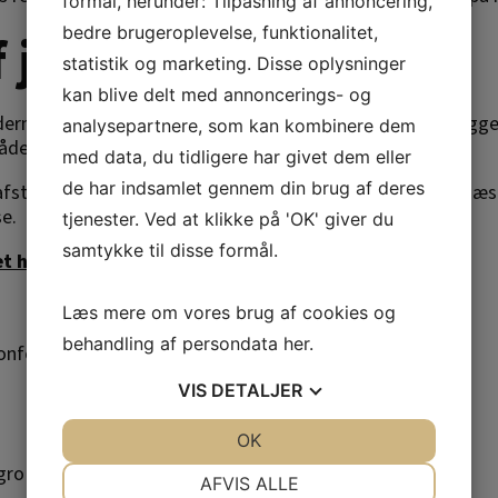
formål, herunder: Tilpasning af annoncering,
bedre brugeroplevelse, funktionalitet,
 jeres firmarejse
statistik og marketing. Disse oplysninger
kan blive delt med annoncerings- og
rnes tid mest effektivt, så vi hjælper dig med at planlægge 
analysepartnere, som kan kombinere dem
den eller boarder flyet.
med data, du tidligere har givet dem eller
de har indsamlet gennem din brug af deres
fsted sammen. Vi står for tilmelding og registrering af gæste
se.
tjenester. Ved at klikke på 'OK' giver du
samtykke til disse formål.
t her
.
Læs mere om vores brug af cookies og
behandling af persondata
her
.
onference i Madrid
VIS
DETALJER
JA
NEJ
OK
JA
NEJ
ro og Italien
NØDVENDIGE
PRÆFERENCER
AFVIS ALLE