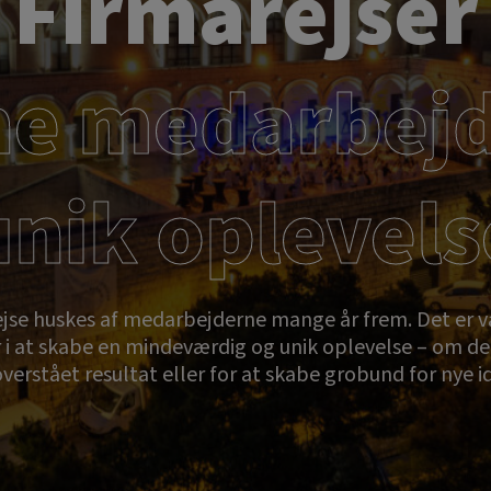
Firmarejser
ne medarbej
unik oplevels
ejse huskes af medarbejderne mange år frem. Det er 
 i at skabe en mindeværdig og unik oplevelse – om det 
verstået resultat eller for at skabe grobund for nye i