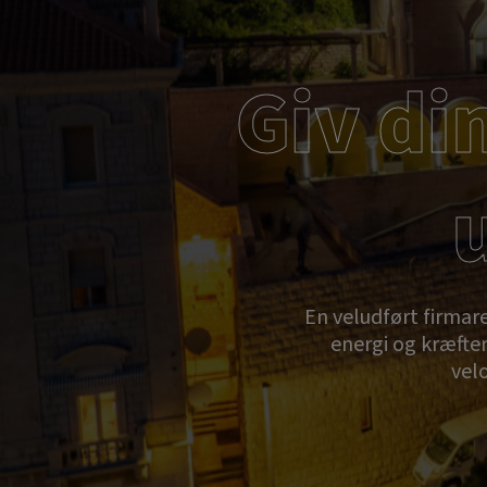
Giv di
En veludført firmar
energi og kræfter
velo