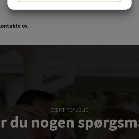
JA
NEJ
JA
NEJ
MARKETING
STATISTIK
kontakte os.
EVENT REPUBLIC
r du nogen spørgsm