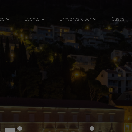
ce
Events
Erhvervsrejser
Cases