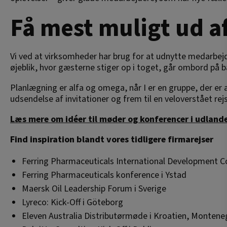
Få mest muligt ud af
Vi ved at virksomheder har brug for at udnytte medarbejde
øjeblik, hvor gæsterne stiger op i toget, går ombord på bå
Planlægning er alfa og omega, når I er en gruppe, der er a
udsendelse af invitationer og frem til en veloverstået rej
Læs mere om idéer til møder og konferencer i udlande
Find inspiration blandt vores tidligere firmarejser
Ferring Pharmaceuticals International Development C
Ferring Pharmaceuticals konference i Ystad
Maersk Oil Leadership Forum i Sverige
Lyreco: Kick-Off i Göteborg
Eleven Australia Distributørmøde i Kroatien, Monteneg