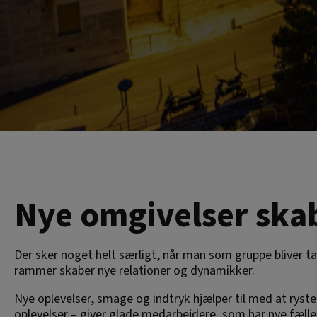
Nye omgivelser skab
Der sker noget helt særligt, når man som gruppe bliver t
rammer skaber nye relationer og dynamikker.
Nye oplevelser, smage og indtryk hjælper til med at ryste 
oplevelser – giver glade medarbejdere, som har nye fælle