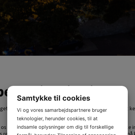
er ny inspiration
Samtykke til cookies
aget ud af de vante omgivelser. Man lærer sine kolleger at k
Vi og vores samarbejdspartnere bruger
teknologier, herunder cookies, til at
os ud af rutinerne, så vi ser tingene fra en ny vinkel. Friske
indsamle oplysninger om dig til forskellige
s referencer at trække på og fornyet energi med tilbage på 