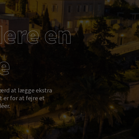
dere en
e
værd at lægge ekstra
er for at fejre et
déer.