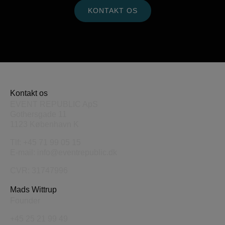
KONTAKT OS
Kontakt os
EVENT REPUBLIC ApS
Gothersgade 11
1123 København K
Tlf:
+45 71 99 05 15
E-mail:
info@eventrepublic.dk
CVR: 31747996
Mads Wittrup
Founder
+45 25 21 99 49