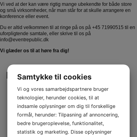
Vi ved at der kan være rigtig mange ubekendte for både store
og små virksomheder, når man står for at skulle arrangere en
konference eller event.
Du er altid velkommen til at ringe på os på +45 71990515 til en
uforpligtende samtale, eller skrive til os på
info@eventrepublic.dk
Vi glæder os til at høre fra dig!
Related cases
Samtykke til cookies
Vi og vores samarbejdspartnere bruger
teknologier, herunder cookies, til at
indsamle oplysninger om dig til forskellige
formål, herunder: Tilpasning af annoncering,
bedre brugeroplevelse, funktionalitet,
statistik og marketing. Disse oplysninger