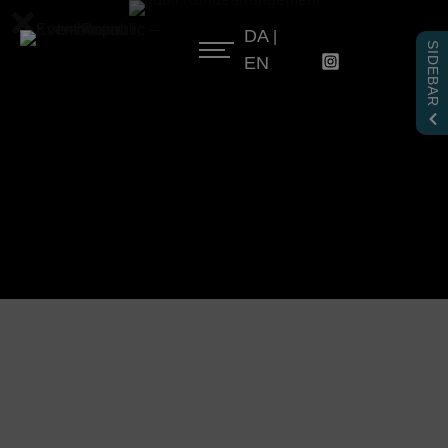
Hop
DA
til
|
SIDEBAR
indholdet
EN