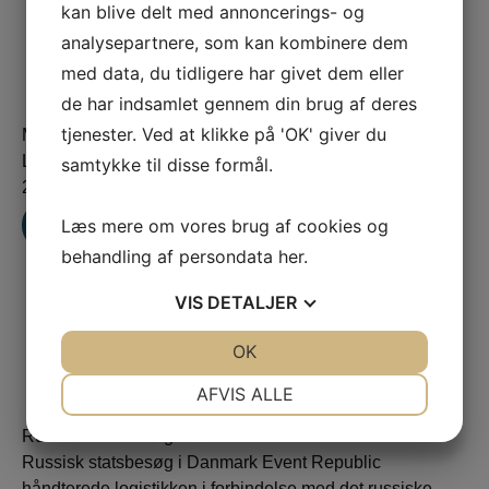
kan blive delt med annoncerings- og
analysepartnere, som kan kombinere dem
med data, du tidligere har givet dem eller
de har indsamlet gennem din brug af deres
tjenester. Ved at klikke på 'OK' giver du
Medarbejder Award show
Lyreco Convetion 650 deltog ved Lyreco Convention
samtykke til disse formål.
2012 på Tivoli Hotel i København. Eventen bestod...
Læs mere om vores brug af cookies og
LÆS MERE
behandling af persondata
her
.
VIS
DETALJER
JA
NEJ
OK
JA
NEJ
NØDVENDIGE
PRÆFERENCER
AFVIS ALLE
JA
NEJ
JA
NEJ
Russisk statsbesøg i København
MARKETING
STATISTIK
Russisk statsbesøg i Danmark Event Republic
håndterede logistikken i forbindelse med det russiske