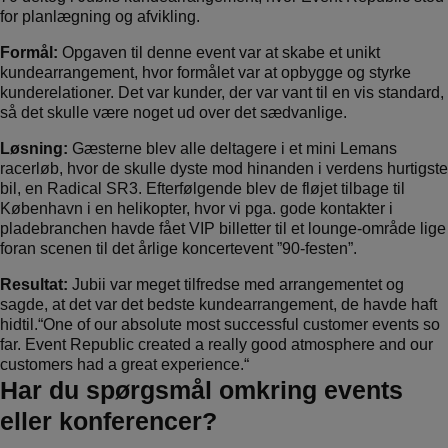
for planlægning og afvikling.
Formål:
Opgaven til denne event var at skabe et unikt
kundearrangement, hvor formålet var at opbygge og styrke
kunderelationer. Det var kunder, der var vant til en vis standard,
så det skulle være noget ud over det sædvanlige.
Løsning:
Gæsterne blev alle deltagere i et mini Lemans
racerløb, hvor de skulle dyste mod hinanden i verdens hurtigste
bil, en Radical SR3. Efterfølgende blev de fløjet tilbage til
København i en helikopter, hvor vi pga. gode kontakter i
pladebranchen havde fået VIP billetter til et lounge-område lige
foran scenen til det årlige koncertevent ”90-festen”.
Resultat:
Jubii var meget tilfredse med arrangementet og
sagde, at det var det bedste kundearrangement, de havde haft
hidtil.“One of our absolute most successful customer events so
far. Event Republic created a really good atmosphere and our
customers had a great experience.“
Har du spørgsmål omkring events
eller konferencer?