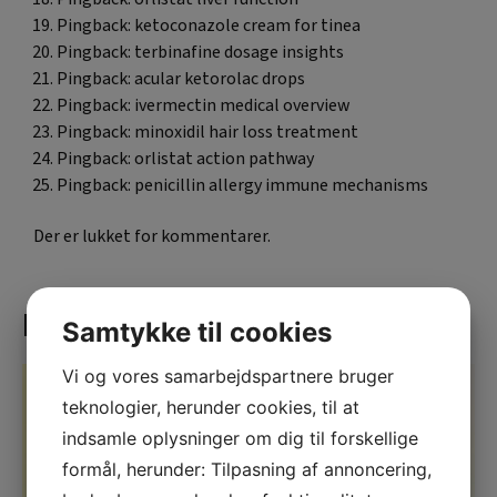
Pingback:
ketoconazole cream for tinea
Pingback:
terbinafine dosage insights
Pingback:
acular ketorolac drops
Pingback:
ivermectin medical overview
Pingback:
minoxidil hair loss treatment
Pingback:
orlistat action pathway
Pingback:
penicillin allergy immune mechanisms
Der er lukket for kommentarer.
Related cases
Samtykke til cookies
Vi og vores samarbejdspartnere bruger
teknologier, herunder cookies, til at
indsamle oplysninger om dig til forskellige
formål, herunder: Tilpasning af annoncering,