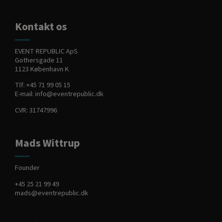
Kontakt os
EVENT REPUBLIC ApS
Gothersgade 11
1123 København K
Tlf:
+45 71 99 05 15
E-mail:
info@eventrepublic.dk
CVR: 31747996
Mads Wittrup
Founder
+45 25 21 99 49
mads@eventrepublic.dk