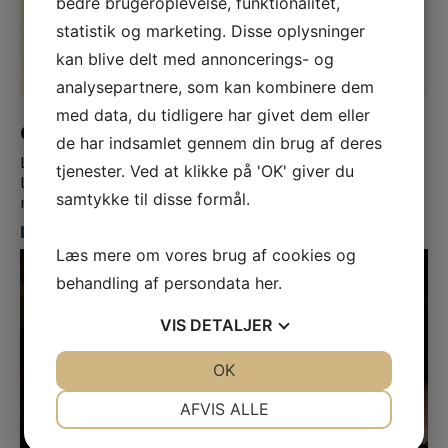
bedre brugeroplevelse, funktionalitet,
statistik og marketing. Disse oplysninger
kan blive delt med annoncerings- og
analysepartnere, som kan kombinere dem
med data, du tidligere har givet dem eller
Gallamiddag og koncert
de har indsamlet gennem din brug af deres
Lyreco Convention Kick-off’s, konvention, award-show og
tjenester. Ved at klikke på 'OK' giver du
leverandørmesse med 70 stande, samt gallamiddag og fest
samtykke til disse formål.
med...
Læs mere
Læs mere om vores brug af cookies og
behandling af persondata
her
.
VIS
DETALJER
JA
NEJ
OK
JA
NEJ
NØDVENDIGE
PRÆFERENCER
AFVIS ALLE
JA
NEJ
JA
NEJ