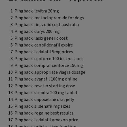
Pingback:
levitra 20mg
Pingback:
metoclopramide for dogs
Pingback:
linezolid cost australia
Pingback:
doryx 200 mg
Pingback:
lasix generic cost
Pingback:
can sildenafil expire
Pingback:
tadalafil 5mg prices
Pingback:
cenforce 100 instructions
Pingback:
comprar cenforce 150mg
Pingback:
appropriate viagra dosage
Pingback:
avanafil 100mg online
Pingback:
revatio starting dose
Pingback:
stendra 200 mg tablet
Pingback:
dapoxetine oral jelly
Pingback:
sildenafil mg sizes
Pingback:
rogaine best results
Pingback:
tadalafil amazon price
Pingback:
orlistat liver function